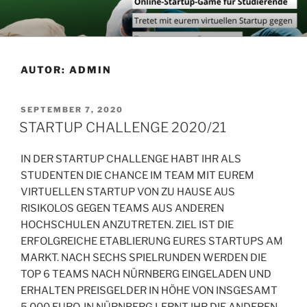
Zum
Inhalt
springen
AUTOR:
ADMIN
VERÖFFENTLICHT
SEPTEMBER 7, 2020
AM
STARTUP CHALLENGE 2020/21
IN DER STARTUP CHALLENGE HABT IHR ALS
STUDENTEN DIE CHANCE IM TEAM MIT EUREM
VIRTUELLEN STARTUP VON ZU HAUSE AUS
RISIKOLOS GEGEN TEAMS AUS ANDEREN
HOCHSCHULEN ANZUTRETEN. ZIEL IST DIE
ERFOLGREICHE ETABLIERUNG EURES STARTUPS AM
MARKT. NACH SECHS SPIELRUNDEN WERDEN DIE
TOP 6 TEAMS NACH NÜRNBERG EINGELADEN UND
ERHALTEN PREISGELDER IN HÖHE VON INSGESAMT
5.000 EURO. IN NÜRNBERG LERNT IHR DIE ANDEREN